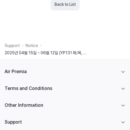
Back to List
Support
Notice
2025년 04월 15일 ~ 06월 12일 (YP131 화/목, YP132 수/금) EWR 스케줄 변경
Air Premia
Terms and Conditions
Other Information
Support