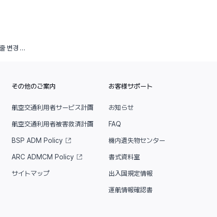
2025년 04월 02일 YP101,YP102 스케줄 변경 안내
その他のご案内
お客様サポート
航空交通利用者サービス計画
お知らせ
航空交通利用者被害救済計画
FAQ
BSP ADM Policy
機内遺失物センター
ARC ADMCM Policy
書式資料室
サイトマップ
出入国規定情報
運航情報確認書