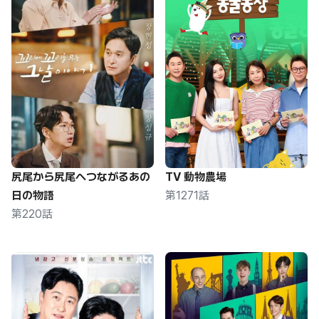
尻尾から尻尾へつながるあの
TV 動物農場
日の物語
第1271話
第220話