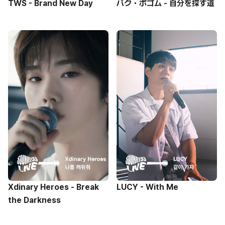
TWS - Brand New Day
パク・ボゴム - 自分を探す道
Xdinary Heroes - Break
LUCY - With Me
the Darkness