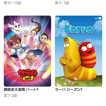
第10~13話
第4~7話
韓国史大冒険 パート1
ラーバ シーズン1
第1~2話