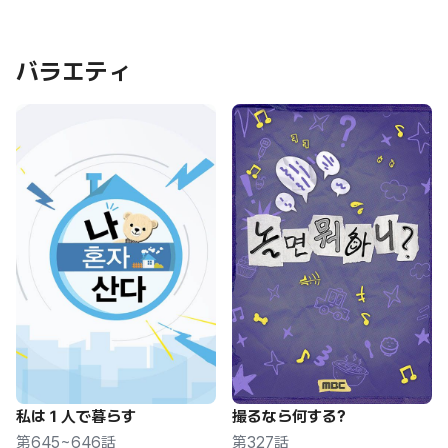
バラエティ
私は１人で暮らす
撮るなら何する?
第645~646話
第327話