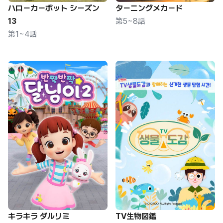
ハローカーボット シーズン
ターニングメカード
13
第5~8話
第1~4話
キラキラ ダルリミ
TV生物図鑑