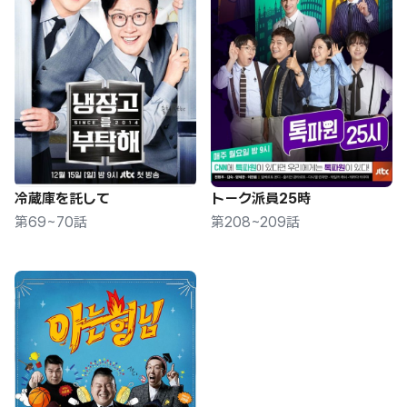
冷蔵庫を託して
トーク派員25時
第69~70話
第208~209話